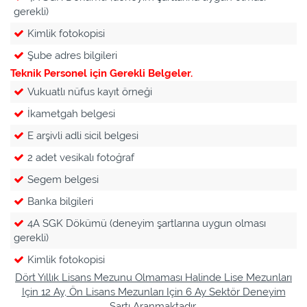
gerekli)
Kimlik fotokopisi
Şube adres bilgileri
Teknik Personel için Gerekli Belgeler.
Vukuatlı nüfus kayıt örneği
İkametgah belgesi
E arşivli adli sicil belgesi
2 adet vesikalı fotoğraf
Segem belgesi
Banka bilgileri
4A SGK Dökümü (deneyim şartlarına uygun olması
gerekli)
Kimlik fotokopisi
Dört Yıllık Lisans Mezunu Olmaması Halinde Lise Mezunları
Için 12 Ay, Ön Lisans Mezunları Için 6 Ay Sektör Deneyim
Şartı Aranmaktadır.